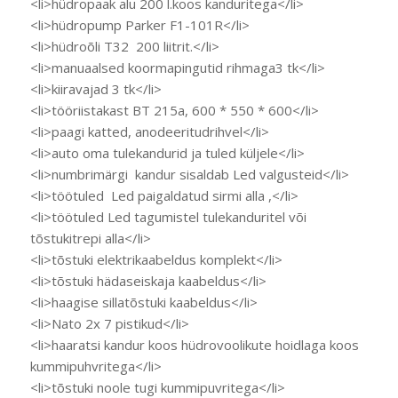
<li>hüdropaak alu 200 l.koos kanduritega</li>
<li>hüdropump Parker F1-101R</li>
<li>hüdroõli T32 200 liitrit.</li>
<li>manuaalsed koormapingutid rihmaga3 tk</li>
<li>kiiravajad 3 tk</li>
<li>tööriistakast BT 215a, 600 * 550 * 600</li>
<li>paagi katted, anodeeritudrihvel</li>
<li>auto oma tulekandurid ja tuled küljele</li>
<li>numbrimärgi kandur sisaldab Led valgusteid</li>
<li>töötuled Led paigaldatud sirmi alla ,</li>
<li>töötuled Led tagumistel tulekanduritel või
tõstukitrepi alla</li>
<li>tõstuki elektrikaabeldus komplekt</li>
<li>tõstuki hädaseiskaja kaabeldus</li>
<li>haagise sillatõstuki kaabeldus</li>
<li>Nato 2x 7 pistikud</li>
<li>haaratsi kandur koos hüdrovoolikute hoidlaga koos
kummipuhvritega</li>
<li>tõstuki noole tugi kummipuvritega</li>