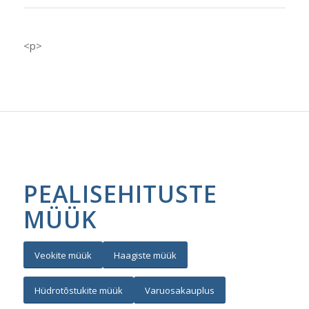
<p>
PEALISEHITUSTE
MÜÜK
Veokite müük
Haagiste müük
Hüdrotõstukite müük
Varuosakauplus