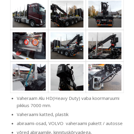
Vaheraam Alu HD(Heavy Duty) vaba koormaruumi
pikkus 7000 mm.
Vaheraami katted, plastik
abiraami-osad, VOLVO vaheraami pakett / autosse
võred abiraamile, kinnituskõrvadega,