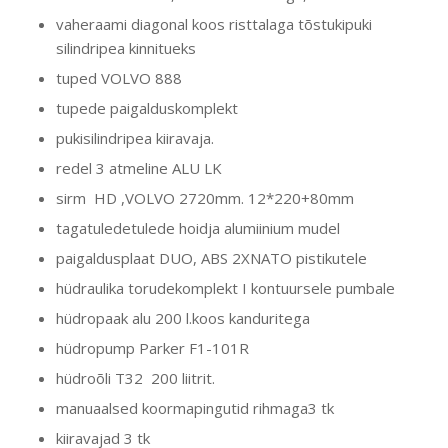
vaheraami diagonal koos risttalaga tõstukipuki
silindripea kinnitueks
tuped VOLVO 888
tupede paigalduskomplekt
pukisilindripea kiiravaja.
redel 3 atmeline ALU LK
sirm HD ,VOLVO 2720mm. 12*220+80mm
tagatuledetulede hoidja alumiinium mudel
paigaldusplaat DUO, ABS 2XNATO pistikutele
hüdraulika torudekomplekt I kontuursele pumbale
hüdropaak alu 200 l.koos kanduritega
hüdropump Parker F1-101R
hüdroõli T32 200 liitrit.
manuaalsed koormapingutid rihmaga3 tk
kiiravajad 3 tk