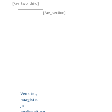
[/av_two_third]
[/av_section]
Veokite-,
haagiste-
ja
pealisehituse