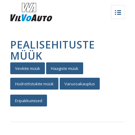
PEALISEHITUSTE
MÜÜK
Veokite müük
Haagiste müük
Hüdrotõstukite müük
Varuosakauplus
Eripakkumised