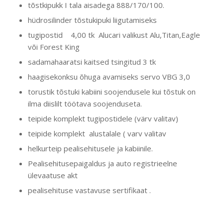
tõstkipukk I tala aisadega 888/170/100.
hüdrosilinder tõstukipuki liigutamiseks
tugipostid 4,00 tk Alucari valikust Alu,Titan,Eagle
või Forest King
sadamahaaratsi kaitsed tsingitud 3 tk
haagisekonksu õhuga avamiseks servo VBG 3,0
torustik tõstuki kabiini soojendusele kui tõstuk on
ilma diislilt töötava soojenduseta.
teipide komplekt tugipostidele (värv valitav)
teipide komplekt alustalale ( varv valitav
helkurteip pealisehitusele ja kabiinile.
Pealisehitusepaigaldus ja auto registrieelne
ülevaatuse akt
pealisehituse vastavuse sertifikaat .