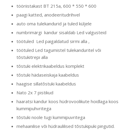
tööriistakast BT 215a, 600 * 550 * 600
paagi katted, anodeeritudrihvel
auto oma tulekandurid ja tuled küljele
numbrimärgi kandur sisaldab Led valgusteid
töötuled Led paigaldatud sirmi alla ,
töötuled Led tagumistel tulekanduritel või
tõstukitrepi alla
tõstuki elektrikaabeldus komplekt
tõstuki hädaseiskaja kaabeldus
haagise sillatõstuki kaabeldus
Nato 2x 7 pistikud
haaratsi kandur koos hüdrovoolikute hoidlaga koos
kummipuhvritega
tõstuki noole tugi kummipuvritega
mehaanilise või hüdraulilised tõstukipuki pingutid.