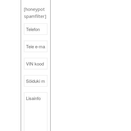
[honeypot
spamfilter]