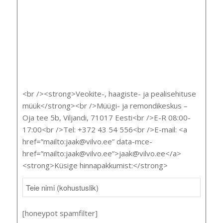
<br /><strong>Veokite-, haagiste- ja pealisehituse
müük</strong><br />Müügi- ja remondikeskus –
Oja tee 5b, Viljandi, 71017 Eesti<br />E-R 08:00-
17:00<br />Tel: +372 43 54 556<br />E-mail: <a
href=”mailto:jaak@vilvo.ee” data-mce-
href=”mailto:jaak@vilvo.ee”>jaak@vilvo.ee</a>
<strong>Küsige hinnapakkumist:</strong>
[honeypot spamfilter]