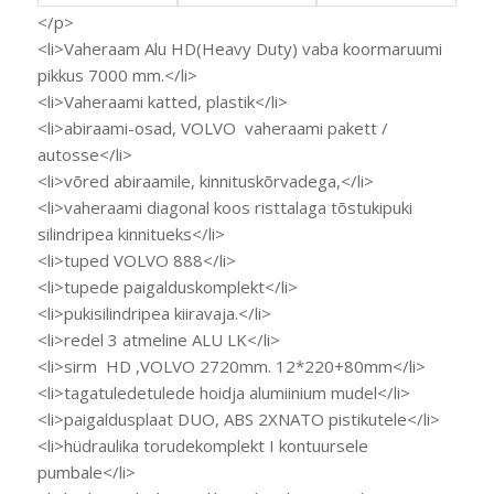
</p>
<li>Vaheraam Alu HD(Heavy Duty) vaba koormaruumi
pikkus 7000 mm.</li>
<li>Vaheraami katted, plastik</li>
<li>abiraami-osad, VOLVO vaheraami pakett /
autosse</li>
<li>võred abiraamile, kinnituskõrvadega,</li>
<li>vaheraami diagonal koos risttalaga tõstukipuki
silindripea kinnitueks</li>
<li>tuped VOLVO 888</li>
<li>tupede paigalduskomplekt</li>
<li>pukisilindripea kiiravaja.</li>
<li>redel 3 atmeline ALU LK</li>
<li>sirm HD ,VOLVO 2720mm. 12*220+80mm</li>
<li>tagatuledetulede hoidja alumiinium mudel</li>
<li>paigaldusplaat DUO, ABS 2XNATO pistikutele</li>
<li>hüdraulika torudekomplekt I kontuursele
pumbale</li>