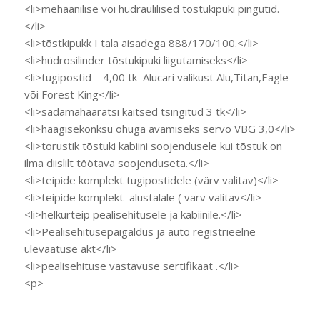
<li>mehaanilise või hüdraulilised tõstukipuki pingutid.
</li>
<li>tõstkipukk I tala aisadega 888/170/100.</li>
<li>hüdrosilinder tõstukipuki liigutamiseks</li>
<li>tugipostid 4,00 tk Alucari valikust Alu,Titan,Eagle
või Forest King</li>
<li>sadamahaaratsi kaitsed tsingitud 3 tk</li>
<li>haagisekonksu õhuga avamiseks servo VBG 3,0</li>
<li>torustik tõstuki kabiini soojendusele kui tõstuk on
ilma diislilt töötava soojenduseta.</li>
<li>teipide komplekt tugipostidele (värv valitav)</li>
<li>teipide komplekt alustalale ( varv valitav</li>
<li>helkurteip pealisehitusele ja kabiinile.</li>
<li>Pealisehitusepaigaldus ja auto registrieelne
ülevaatuse akt</li>
<li>pealisehituse vastavuse sertifikaat .</li>
<p>