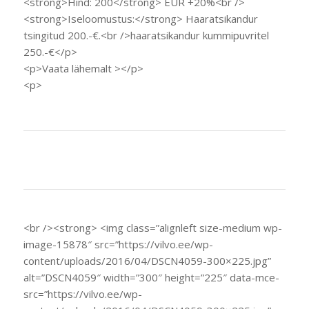
<strong>Hind: 200</strong> EUR +20%<br />
<strong>Iseloomustus:</strong> Haaratsikandur
tsingitud 200.-€.<br />haaratsikandur kummipuvritel
250.-€</p>
<p>Vaata lähemalt ></p>
<p>
<br /><strong> <img class=”alignleft size-medium wp-
image-15878″ src=”https://vilvo.ee/wp-
content/uploads/2016/04/DSCN4059-300×225.jpg”
alt=”DSCN4059″ width=”300″ height=”225″ data-mce-
src=”https://vilvo.ee/wp-