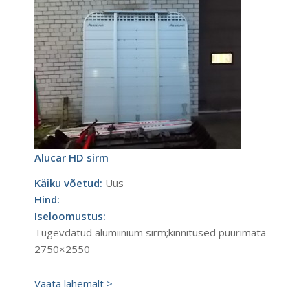
Alucar HD sirm
Käiku võetud:
Uus
Hind:
Iseloomustus:
Tugevdatud alumiinium sirm;kinnitused puurimata
2750×2550
Vaata lähemalt >