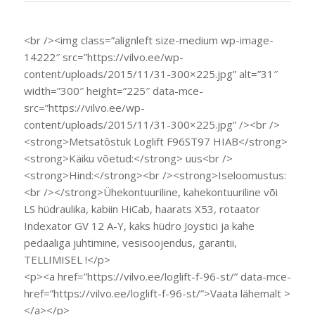
<br /><img class=”alignleft size-medium wp-image-
14222″ src=”https://vilvo.ee/wp-
content/uploads/2015/11/31-300×225.jpg” alt=”31″
width=”300″ height=”225″ data-mce-
src=”https://vilvo.ee/wp-
content/uploads/2015/11/31-300×225.jpg” /><br />
<strong>Metsatõstuk Loglift F96ST97 HIAB</strong>
<strong>Käiku võetud:</strong> uus<br />
<strong>Hind:</strong><br /><strong>Iseloomustus:
<br /></strong>Ühekontuuriline, kahekontuuriline või
LS hüdraulika, kabiin HiCab, haarats X53, rotaator
Indexator GV 12 A-Y, kaks hüdro Joystici ja kahe
pedaaliga juhtimine, vesisoojendus, garantii,
TELLIMISEL !</p>
<p><a href=”https://vilvo.ee/loglift-f-96-st/” data-mce-
href=”https://vilvo.ee/loglift-f-96-st/”>Vaata lähemalt >
</a></p>