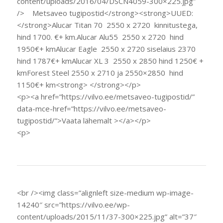
content/uploads/2016/04/DSCN4059-300×225.jpg”
/> Metsaveo tugipostid</strong><strong>UUED:
</strong>Alucar Titan 70 2550 x 2720 kinnitustega,
hind 1700. €+ km.Alucar Alu55 2550 x 2720 hind
1950€+ kmAlucar Eagle 2550 x 2720 siselaius 2370
hind 1787€+ kmAlucar XL 3 2550 x 2850 hind 1250€ +
kmForest Steel 2550 x 2710 ja 2550×2850 hind
1150€+ km<strong> </strong></p>
<p><a href=”https://vilvo.ee/metsaveo-tugipostid/”
data-mce-href=”https://vilvo.ee/metsaveo-
tugipostid/”>Vaata lähemalt ></a></p>
<p>
<br /><img class=”alignleft size-medium wp-image-
14240″ src=”https://vilvo.ee/wp-
content/uploads/2015/11/37-300×225.jpg” alt=”37″