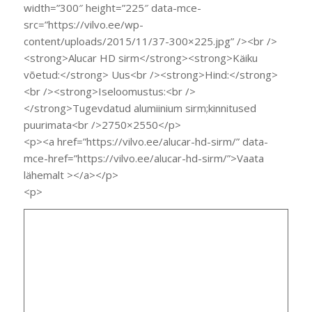
width=”300″ height=”225″ data-mce-
src=”https://vilvo.ee/wp-
content/uploads/2015/11/37-300×225.jpg” /><br />
<strong>Alucar HD sirm</strong><strong>Käiku
võetud:</strong> Uus<br /><strong>Hind:</strong>
<br /><strong>Iseloomustus:<br />
</strong>Tugevdatud alumiinium sirm;kinnitused
puurimata<br />2750×2550</p>
<p><a href=”https://vilvo.ee/alucar-hd-sirm/” data-
mce-href=”https://vilvo.ee/alucar-hd-sirm/”>Vaata
lähemalt ></a></p>
<p>