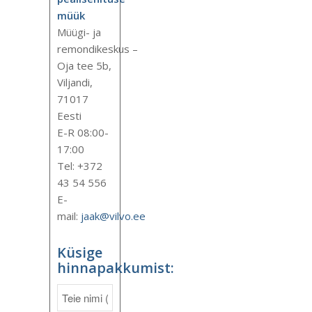
müük
Müügi- ja
remondikeskus –
Oja tee 5b,
Viljandi,
71017
Eesti
E-R 08:00-
17:00
Tel: +372
43 54 556
E-
mail:
jaak@vilvo.ee
Küsige
hinnapakkumist: