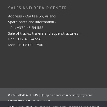
SALES AND REPAIR CENTER
Address - Oja tee 5b, Viljandi
Spare parts and information -
Ph.: +372 43 54 555
Sale of trucks, trailers and superstructures -
Ph.: +372 43 54 556
Mon.-Fri. 08:00-17:00
©
2026
VILVO AUTO AS
| Центр по продаже и ремонту грузовых
автомобилей Пн.-Пт. 08:00-17:00
Главная
Компания
Продажа
Услуги
Галерея