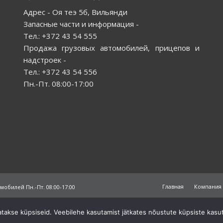
Адрес - Оя теэ 5б, Вильянди
Запасные части и информация -
Тел.: +372 43 54 555
Продажа грузовых автомобилей, прицепов и
надстроек -
Тел.: +372 43 54 556
Пн.-Пт. 08:00-17:00
Главная
Компания
обилей Пн.-Пт. 08:00-17:00
tatakse küpsiseid. Veebilehe kasutamist jätkates nõustute küpsiste kasu
Kodulehe tegemine ja hooldus – Wisedigital