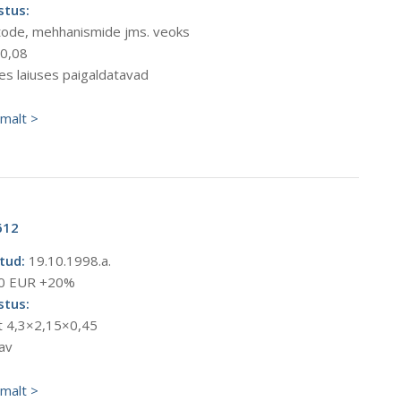
stus:
utode, mehhanismide jms. veoks
0,08
es laiuses paigaldatavad
emalt >
612
tud:
19.10.1998.a.
0 EUR +20%
stus:
t 4,3×2,15×0,45
tav
emalt >