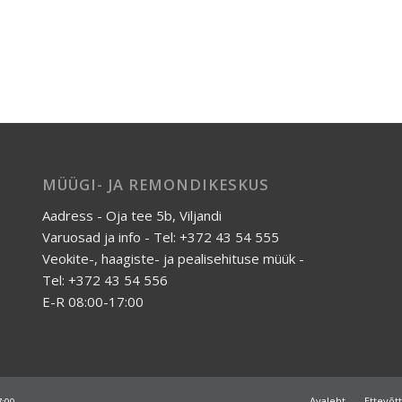
MÜÜGI- JA REMONDIKESKUS
Aadress - Oja tee 5b, Viljandi
Varuosad ja info - Tel: +372 43 54 555
Veokite-, haagiste- ja pealisehituse müük -
Tel: +372 43 54 556
E-R 08:00-17:00
Avaleht
Ettevõt
7:00