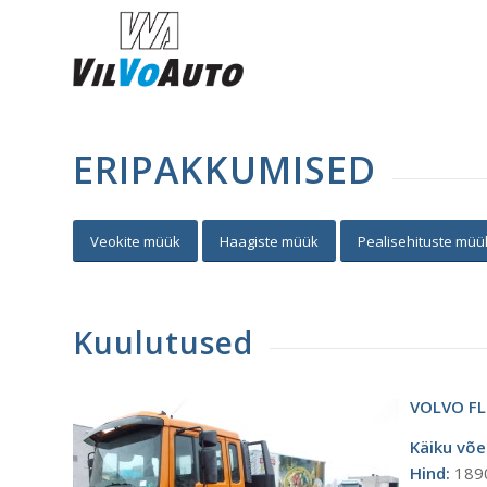
ERIPAKKUMISED
Veokite müük
Haagiste müük
Pealisehituste müü
Kuulutused
VOLVO FL
Käiku võe
Hind:
189