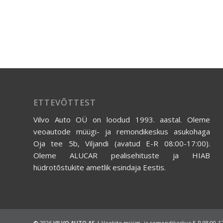
ETTEVÕTTEST
Vilvo Auto OÜ on loodud 1993. aastal. Oleme
veoautode müügi- ja remondikeskus asukohaga
Oja tee 5b, Viljandi (avatud E-R 08:00-17:00).
Oleme ALUCAR pealisehituste ja HIAB
hüdrotõstukite ametlik esindaja Eestis.
©
2026
VILVO AUTO AS
| Veokite müügi- ja remondikeskus E-R 08:00-1