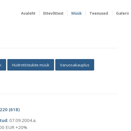
Avaleht
Ettevõttest
Müük
Teenused
Galerii
k
Hüdrotõstukite müük
Varuosakauplus
220 (618)
tud:
07.09.2004.a.
00 EUR +20%