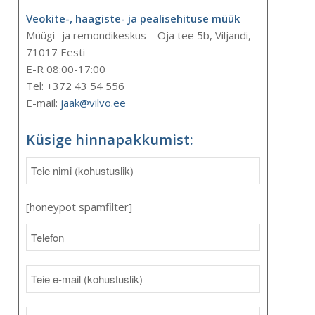
Veokite-, haagiste- ja pealisehituse müük
Müügi- ja remondikeskus – Oja tee 5b, Viljandi,
71017 Eesti
E-R 08:00-17:00
Tel: +372 43 54 556
E-mail:
jaak@vilvo.ee
Küsige hinnapakkumist:
[honeypot spamfilter]