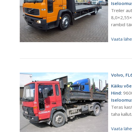
Iseloomu
Treiler a
8,0×2,55×
rambid täi
Vaata läh
Volvo, FL
Käiku võe
Hind:
960
Iseloomu
Teras kas
taha kallu
Vaata läh