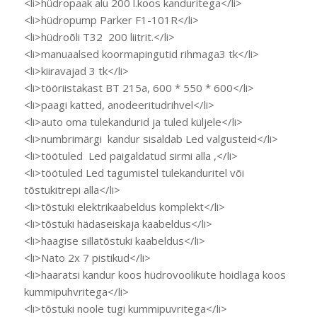
<li>hüdropaak alu 200 l.koos kanduritega</li>
<li>hüdropump Parker F1-101R</li>
<li>hüdroõli T32 200 liitrit.</li>
<li>manuaalsed koormapingutid rihmaga3 tk</li>
<li>kiiravajad 3 tk</li>
<li>tööriistakast BT 215a, 600 * 550 * 600</li>
<li>paagi katted, anodeeritudrihvel</li>
<li>auto oma tulekandurid ja tuled küljele</li>
<li>numbrimärgi kandur sisaldab Led valgusteid</li>
<li>töötuled Led paigaldatud sirmi alla ,</li>
<li>töötuled Led tagumistel tulekanduritel või
tõstukitrepi alla</li>
<li>tõstuki elektrikaabeldus komplekt</li>
<li>tõstuki hädaseiskaja kaabeldus</li>
<li>haagise sillatõstuki kaabeldus</li>
<li>Nato 2x 7 pistikud</li>
<li>haaratsi kandur koos hüdrovoolikute hoidlaga koos
kummipuhvritega</li>
<li>tõstuki noole tugi kummipuvritega</li>