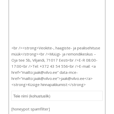
<br /><strong>Veokite-, haagiste- ja pealisehituse
müük</strong><br />Müügi- ja remondikeskus –
Oja tee 5b, Viljandi, 71017 Eesti<br />E-R 08:00-
17:00<br />Tel: +372 43 54 556<br />E-mail: <a
href=”mailto:jaak@vilvo.ee” data-mce-
href=”mailto:jaak@vilvo.ee”>jaak@vilvo.ee</a>
<strong>Küsige hinnapakkumist:</strong>
[honeypot spamfilter]