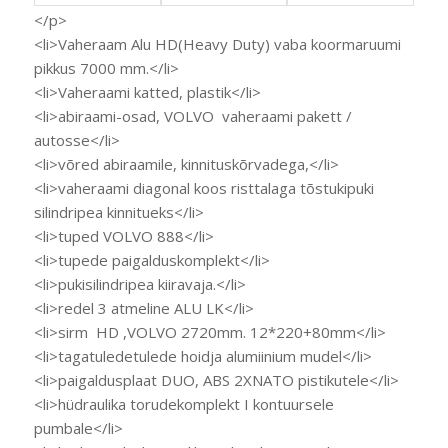
</p>
<li>Vaheraam Alu HD(Heavy Duty) vaba koormaruumi
pikkus 7000 mm.</li>
<li>Vaheraami katted, plastik</li>
<li>abiraami-osad, VOLVO vaheraami pakett /
autosse</li>
<li>võred abiraamile, kinnituskõrvadega,</li>
<li>vaheraami diagonal koos risttalaga tõstukipuki
silindripea kinnitueks</li>
<li>tuped VOLVO 888</li>
<li>tupede paigalduskomplekt</li>
<li>pukisilindripea kiiravaja.</li>
<li>redel 3 atmeline ALU LK</li>
<li>sirm HD ,VOLVO 2720mm. 12*220+80mm</li>
<li>tagatuledetulede hoidja alumiinium mudel</li>
<li>paigaldusplaat DUO, ABS 2XNATO pistikutele</li>
<li>hüdraulika torudekomplekt I kontuursele
pumbale</li>