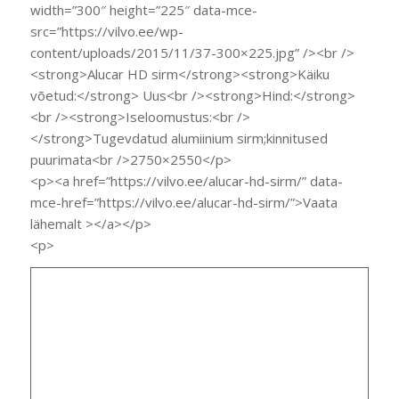
width=”300″ height=”225″ data-mce-
src=”https://vilvo.ee/wp-
content/uploads/2015/11/37-300×225.jpg” /><br />
<strong>Alucar HD sirm</strong><strong>Käiku
võetud:</strong> Uus<br /><strong>Hind:</strong>
<br /><strong>Iseloomustus:<br />
</strong>Tugevdatud alumiinium sirm;kinnitused
puurimata<br />2750×2550</p>
<p><a href=”https://vilvo.ee/alucar-hd-sirm/” data-
mce-href=”https://vilvo.ee/alucar-hd-sirm/”>Vaata
lähemalt ></a></p>
<p>