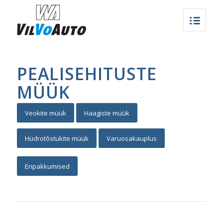
PEALISEHITUSTE
MÜÜK
Veokite müük
Haagiste müük
Hüdrotõstukite müük
Varuosakauplus
Eripakkumised