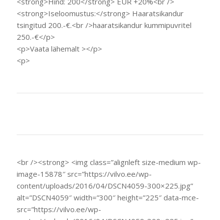
<strong>Hind: 200</strong> EUR +20%<br />
<strong>Iseloomustus:</strong> Haaratsikandur
tsingitud 200.-€.<br />haaratsikandur kummipuvritel
250.-€</p>
<p>Vaata lähemalt ></p>
<p>
<br /><strong> <img class=”alignleft size-medium wp-
image-15878″ src=”https://vilvo.ee/wp-
content/uploads/2016/04/DSCN4059-300×225.jpg”
alt=”DSCN4059″ width=”300″ height=”225″ data-mce-
src=”https://vilvo.ee/wp-