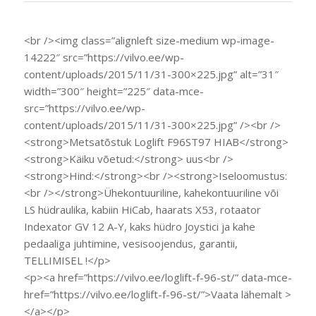
<br /><img class=”alignleft size-medium wp-image-
14222″ src=”https://vilvo.ee/wp-
content/uploads/2015/11/31-300×225.jpg” alt=”31″
width=”300″ height=”225″ data-mce-
src=”https://vilvo.ee/wp-
content/uploads/2015/11/31-300×225.jpg” /><br />
<strong>Metsatõstuk Loglift F96ST97 HIAB</strong>
<strong>Käiku võetud:</strong> uus<br />
<strong>Hind:</strong><br /><strong>Iseloomustus:
<br /></strong>Ühekontuuriline, kahekontuuriline või
LS hüdraulika, kabiin HiCab, haarats X53, rotaator
Indexator GV 12 A-Y, kaks hüdro Joystici ja kahe
pedaaliga juhtimine, vesisoojendus, garantii,
TELLIMISEL !</p>
<p><a href=”https://vilvo.ee/loglift-f-96-st/” data-mce-
href=”https://vilvo.ee/loglift-f-96-st/”>Vaata lähemalt >
</a></p>