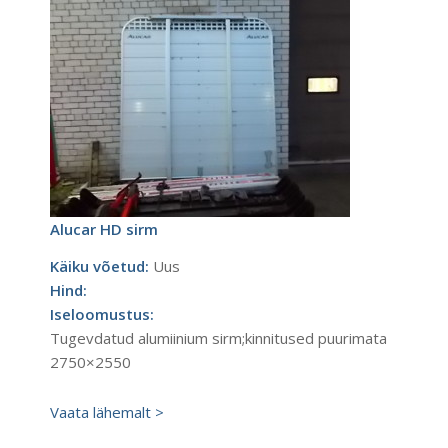
Alucar HD sirm
Käiku võetud:
Uus
Hind:
Iseloomustus:
Tugevdatud alumiinium sirm;kinnitused puurimata
2750×2550
Vaata lähemalt >