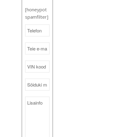
[honeypot
spamfilter]