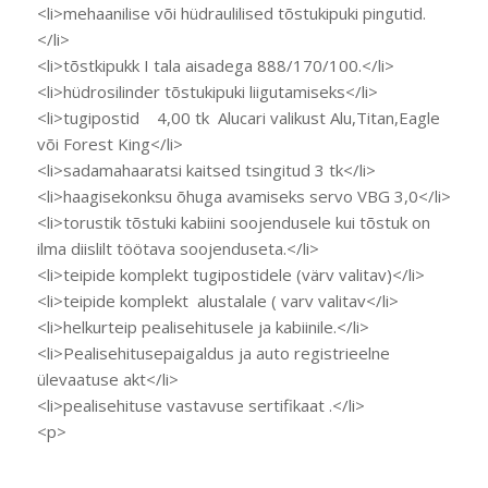
<li>mehaanilise või hüdraulilised tõstukipuki pingutid.
</li>
<li>tõstkipukk I tala aisadega 888/170/100.</li>
<li>hüdrosilinder tõstukipuki liigutamiseks</li>
<li>tugipostid 4,00 tk Alucari valikust Alu,Titan,Eagle
või Forest King</li>
<li>sadamahaaratsi kaitsed tsingitud 3 tk</li>
<li>haagisekonksu õhuga avamiseks servo VBG 3,0</li>
<li>torustik tõstuki kabiini soojendusele kui tõstuk on
ilma diislilt töötava soojenduseta.</li>
<li>teipide komplekt tugipostidele (värv valitav)</li>
<li>teipide komplekt alustalale ( varv valitav</li>
<li>helkurteip pealisehitusele ja kabiinile.</li>
<li>Pealisehitusepaigaldus ja auto registrieelne
ülevaatuse akt</li>
<li>pealisehituse vastavuse sertifikaat .</li>
<p>