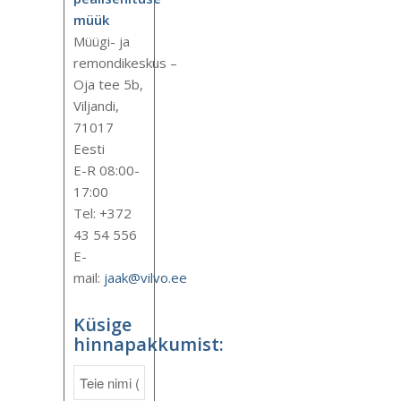
müük
Müügi- ja
remondikeskus –
Oja tee 5b,
Viljandi,
71017
Eesti
E-R 08:00-
17:00
Tel: +372
43 54 556
E-
mail:
jaak@vilvo.ee
Küsige
hinnapakkumist: