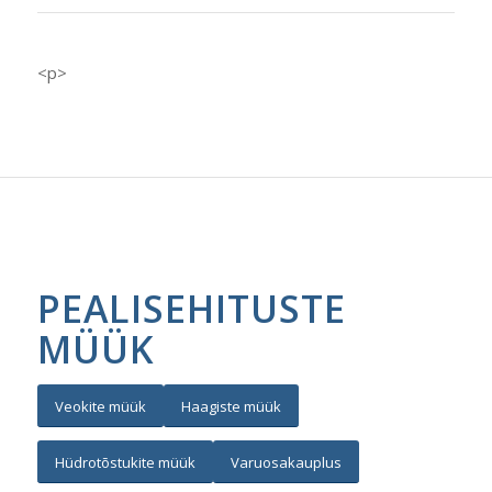
<p>
PEALISEHITUSTE
MÜÜK
Veokite müük
Haagiste müük
Hüdrotõstukite müük
Varuosakauplus