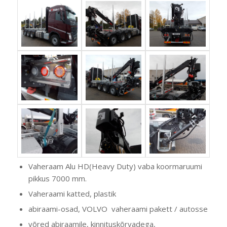
Vaheraam Alu HD(Heavy Duty) vaba koormaruumi
pikkus 7000 mm.
Vaheraami katted, plastik
abiraami-osad, VOLVO vaheraami pakett / autosse
võred abiraamile, kinnituskõrvadega,