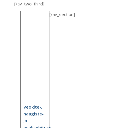
[/av_two_third]
[/av_section]
Veokite-,
haagiste-
ja
pealisehituse