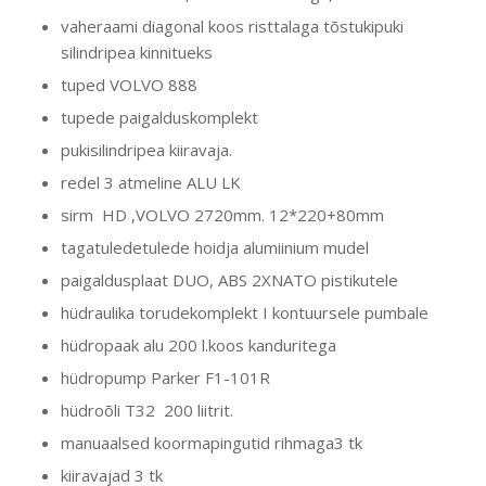
vaheraami diagonal koos risttalaga tõstukipuki
silindripea kinnitueks
tuped VOLVO 888
tupede paigalduskomplekt
pukisilindripea kiiravaja.
redel 3 atmeline ALU LK
sirm HD ,VOLVO 2720mm. 12*220+80mm
tagatuledetulede hoidja alumiinium mudel
paigaldusplaat DUO, ABS 2XNATO pistikutele
hüdraulika torudekomplekt I kontuursele pumbale
hüdropaak alu 200 l.koos kanduritega
hüdropump Parker F1-101R
hüdroõli T32 200 liitrit.
manuaalsed koormapingutid rihmaga3 tk
kiiravajad 3 tk