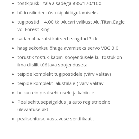
tõstkipukk I tala aisadega 888/170/100.
hüdrosilinder tõstukipuki liigutamiseks
tugipostid 4,00 tk Alucari valikust Alu,Titan,Eagle
või Forest King
sadamahaaratsi kaitsed tsingitud 3 tk
haagisekonksu õhuga avamiseks servo VBG 3,0
torustik tõstuki kabiini soojendusele kui tõstuk on
ilma diislilt töötava soojenduseta.
teipide komplekt tugipostidele (värv valitav)
teipide komplekt alustalale ( varv valitav
helkurteip pealisehitusele ja kabiinile.
Pealisehitusepaigaldus ja auto registrieelne
ülevaatuse akt
pealisehituse vastavuse sertifikaat .