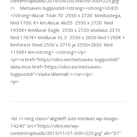
content/uploads/2016/04/DSCN4059-300×225.jpg”
/> Metsaveo tugipostid</strong><strong>UUED:
</strong>Alucar Titan 70 2550 x 2720 kinnitustega,
hind 1700. €+ km.Alucar Alu55 2550 x 2720 hind
1950€+ kmAlucar Eagle 2550 x 2720 siselaius 2370
hind 1787€+ kmAlucar XL 3 2550 x 2850 hind 1250€ +
kmForest Steel 2550 x 2710 ja 2550×2850 hind
1150€+ km<strong> </strong></p>
<p><a href=”https://vilvo.ee/metsaveo-tugipostid/”
data-mce-href=”https://vilvo.ee/metsaveo-
tugipostid/”>Vaata lähemalt ></a></p>
<p>
<br /><img class=”alignleft size-medium wp-image-
14240″ src=”https://vilvo.ee/wp-
content/uploads/2015/11/37-300×225.jpg” alt=”37″