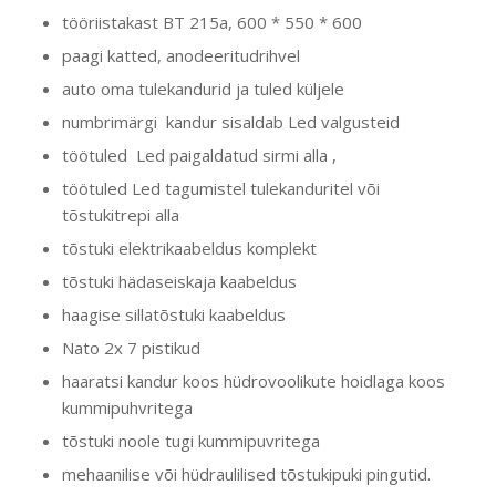
tööriistakast BT 215a, 600 * 550 * 600
paagi katted, anodeeritudrihvel
auto oma tulekandurid ja tuled küljele
numbrimärgi kandur sisaldab Led valgusteid
töötuled Led paigaldatud sirmi alla ,
töötuled Led tagumistel tulekanduritel või
tõstukitrepi alla
tõstuki elektrikaabeldus komplekt
tõstuki hädaseiskaja kaabeldus
haagise sillatõstuki kaabeldus
Nato 2x 7 pistikud
haaratsi kandur koos hüdrovoolikute hoidlaga koos
kummipuhvritega
tõstuki noole tugi kummipuvritega
mehaanilise või hüdraulilised tõstukipuki pingutid.