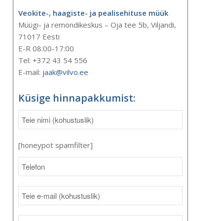
Veokite-, haagiste- ja pealisehituse müük
Müügi- ja remondikeskus – Oja tee 5b, Viljandi,
71017 Eesti
E-R 08:00-17:00
Tel: +372 43 54 556
E-mail:
jaak@vilvo.ee
Küsige hinnapakkumist:
[honeypot spamfilter]