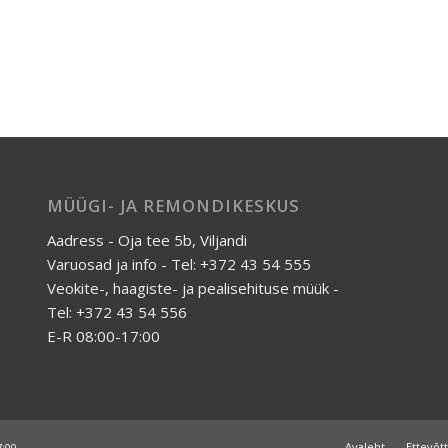
MÜÜGI- JA REMONDIKESKUS
Aadress - Oja tee 5b, Viljandi
Varuosad ja info - Tel: +372 43 54 555
Veokite-, haagiste- ja pealisehituse müük -
Tel: +372 43 54 556
E-R 08:00-17:00
Avaleht
Ettevõt
7:00