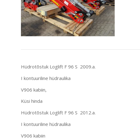
Hüdrotõstuk Loglift F 96 S 2009.a.
I kontuuriline hüdraulika
V906 kabiin,
Küsi hinda
Hüdrotõstuk Loglift F 96 S 2012.a.
I kontuuriline hüdraulika
V906 kabiin