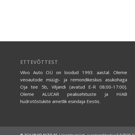
ETTEVÕTTEST
Vilvo Auto OÜ on loodud 1993. aastal. Oleme
veoautode müügi- ja remondikeskus asukohaga
Oja tee 5b, Viljandi (avatud E-R 08:00-17:00).
Oleme ALUCAR pealisehituste ja HIAB
hüdrotõstukite ametlik esindaja Eestis.
©
2026
VILVO AUTO AS
| Veokite müügi- ja remondikeskus E-R 08:00-1