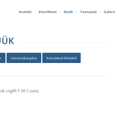
Avaleht
Ettevõttest
Müük
Teenused
Galerii
ÜÜK
k
Varuosakauplus
Kasutatud tõstukid
k Loglift F 96 S (uus)