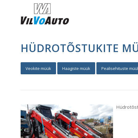
HÜDROTÕSTUKITE M
Veokite müük
Haagiste müük
Pealisehituste müü
Hüdrotõstu