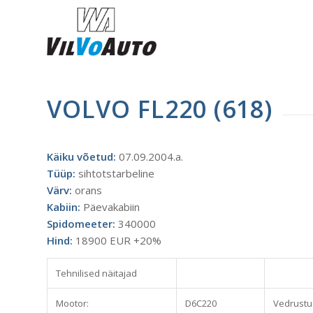
VOLVO FL220 (618)
Käiku võetud:
07.09.2004.a.
Tüüp:
sihtotstarbeline
Värv:
orans
Kabiin:
Päevakabiin
Spidomeeter:
340000
Hind:
18900 EUR +20%
Tehnilised näitajad
Mootor:
D6C220
Vedrustus