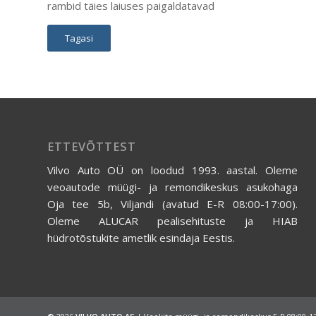
rambid täies laiuses paigaldatavad
Tagasi
ETTEVÕTTEST
Vilvo Auto OÜ on loodud 1993. aastal. Oleme
veoautode müügi- ja remondikeskus asukohaga
Oja tee 5b, Viljandi (avatud E-R 08:00-17:00).
Oleme ALUCAR pealisehituste ja HIAB
hüdrotõstukite ametlik esindaja Eestis.