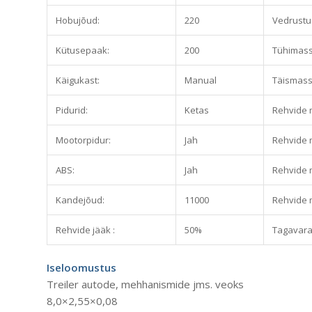
Hobujõud:
220
Vedrustus
Kütusepaak:
200
Tühimass
Käigukast:
Manual
Täismass
Pidurid:
Ketas
Rehvide m
Mootorpidur:
Jah
Rehvide m
ABS:
Jah
Rehvide mõ
Kandejõud:
11000
Rehvide m
Rehvide jääk :
50%
Tagavara
Iseloomustus
Treiler autode, mehhanismide jms. veoks
8,0×2,55×0,08