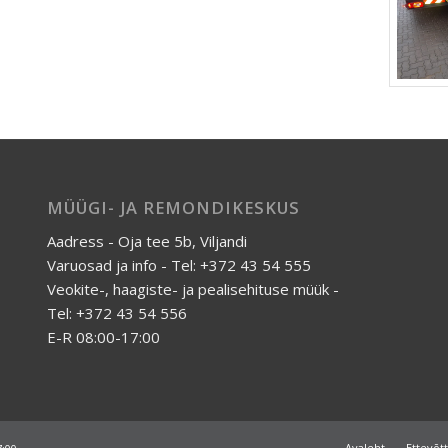
MÜÜGI- JA REMONDIKESKUS
Aadress - Oja tee 5b, Viljandi
Varuosad ja info - Tel: +372 43 54 555
Veokite-, haagiste- ja pealisehituse müük -
Tel: +372 43 54 556
E-R 08:00-17:00
Avaleht
Ettevõt