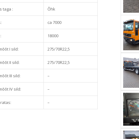
 taga :
Õhk
:
ca 7000
:
18000
õõt I sild:
275/70R22,5
õõt II sild:
275/70R22,5
õt III sild:
–
õõt IV sild:
–
ratas:
–