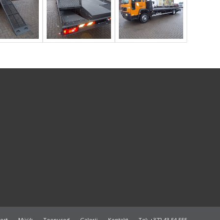
test
Müük
Teenused
Galerii
Kontakt
Tel: +372 43 54 555