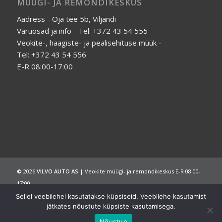
MÜÜGI- JA REMONDIKESKUS
Aadress - Oja tee 5b, Viljandi
Varuosad ja info - Tel: +372 43 54 555
Veokite-, haagiste- ja pealisehituse müük -
Tel: +372 43 54 556
E-R 08:00-17:00
©
2026
VILVO AUTO AS
| Veokite müügi- ja remondikeskus E-R 08:00-
17:00
Avaleht
Ettevõttest
Müük
Teenused
Galerii
Sellel veebilehel kasutatakse küpsiseid. Veebilehe kasutamist
Kontakt
Tel: +372 43 54 555
jätkates nõustute küpsiste kasutamisega.
Nõustun