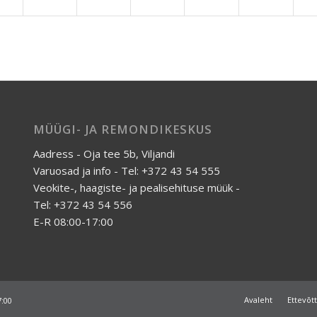
MÜÜGI- JA REMONDIKESKUS
Aadress - Oja tee 5b, Viljandi
Varuosad ja info - Tel: +372 43 54 555
Veokite-, haagiste- ja pealisehituse müük -
Tel: +372 43 54 556
E-R 08:00-17:00
Avaleht
Ettevõt
7:00