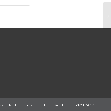
SA
test
Müük
Teenused
Galerii
Kontakt
Tel: +372 43 54 555