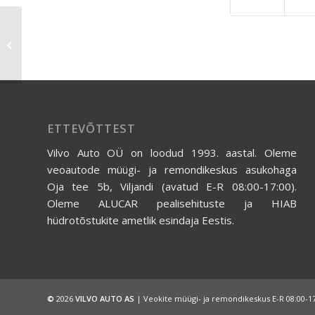
Rockinger
ETTEVÕTTEST
Vilvo Auto OÜ on loodud 1993. aastal. Oleme
veoautode müügi- ja remondikeskus asukohaga
Oja tee 5b, Viljandi (avatud E-R 08:00-17:00).
Oleme ALUCAR pealisehituste ja HIAB
hüdrotõstukite ametlik esindaja Eestis.
©
2026
VILVO AUTO AS
| Veokite müügi- ja remondikeskus E-R 08:00-1