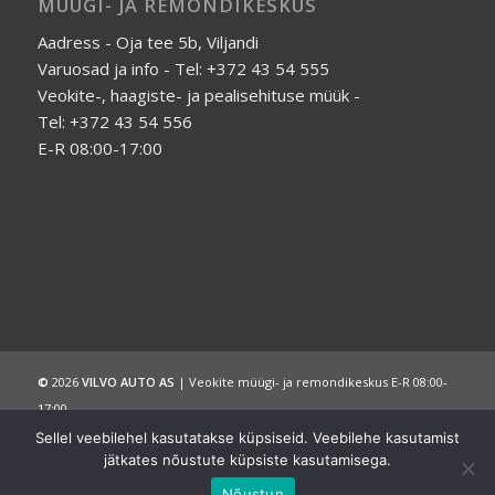
MÜÜGI- JA REMONDIKESKUS
Aadress - Oja tee 5b, Viljandi
Varuosad ja info - Tel: +372 43 54 555
Veokite-, haagiste- ja pealisehituse müük -
Tel: +372 43 54 556
E-R 08:00-17:00
©
2026
VILVO AUTO AS
| Veokite müügi- ja remondikeskus E-R 08:00-
17:00
Avaleht
Ettevõttest
Müük
Teenused
Galerii
Sellel veebilehel kasutatakse küpsiseid. Veebilehe kasutamist
Kontakt
Tel: +372 43 54 555
jätkates nõustute küpsiste kasutamisega.
Nõustun