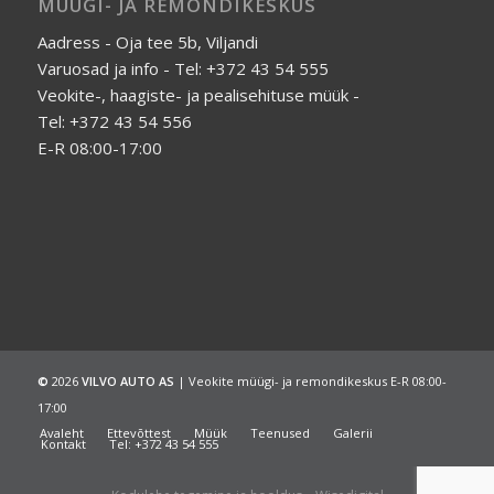
MÜÜGI- JA REMONDIKESKUS
Aadress - Oja tee 5b, Viljandi
Varuosad ja info - Tel: +372 43 54 555
Veokite-, haagiste- ja pealisehituse müük -
Tel: +372 43 54 556
E-R 08:00-17:00
©
2026
VILVO AUTO AS
| Veokite müügi- ja remondikeskus E-R 08:00-
17:00
Avaleht
Ettevõttest
Müük
Teenused
Galerii
Kontakt
Tel: +372 43 54 555