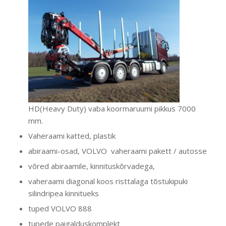
HD(Heavy Duty) vaba koormaruumi pikkus 7000
mm.
Vaheraami katted, plastik
abiraami-osad, VOLVO vaheraami pakett / autosse
võred abiraamile, kinnituskõrvadega,
vaheraami diagonal koos risttalaga tõstukipuki
silindripea kinnitueks
tuped VOLVO 888
tupede paigalduskomplekt