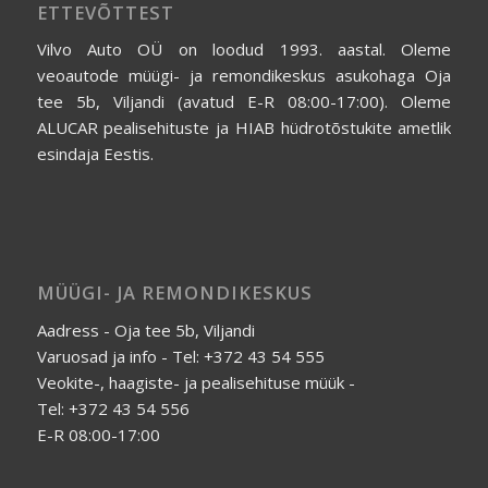
ETTEVÕTTEST
Vilvo Auto OÜ on loodud 1993. aastal. Oleme
veoautode müügi- ja remondikeskus asukohaga Oja
tee 5b, Viljandi (avatud E-R 08:00-17:00). Oleme
ALUCAR pealisehituste ja HIAB hüdrotõstukite ametlik
esindaja Eestis.
MÜÜGI- JA REMONDIKESKUS
Aadress - Oja tee 5b, Viljandi
Varuosad ja info - Tel: +372 43 54 555
Veokite-, haagiste- ja pealisehituse müük -
Tel: +372 43 54 556
E-R 08:00-17:00