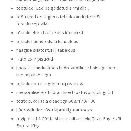
töötuled Led paigaldatud sirmi alla ,
töötuled Led tagumistel tulekanduritel või
tõstukitrepi alla
tõstuki elektrikaabeldus komplekt
tõstuki hädaseiskaja kaabeldus
haagise sillatõstuki kaabeldus
Nato 2x 7 pistikud
haaratsi kandur koos hüdrovoolikute hoidlaga koos
kummipuhvritega
tõstuki noole tugi kummipuvritega
mehaanilise või hüdraulilised tõstukipuki pingutid.
tõstkipukk I tala aisadega 888/170/100.
hüdrosilinder tõstukipuki liigutamiseks
tugipostid 4,00 tk Alucari valikust Alu,Titan,Eagle või
Forest King