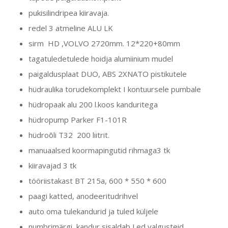
pukisilindripea kiiravaja.
redel 3 atmeline ALU LK
sirm HD ,VOLVO 2720mm. 12*220+80mm
tagatuledetulede hoidja alumiinium mudel
paigaldusplaat DUO, ABS 2XNATO pistikutele
hüdraulika torudekomplekt I kontuursele pumbale
hüdropaak alu 200 l.koos kanduritega
hüdropump Parker F1-101R
hüdroõli T32 200 liitrit.
manuaalsed koormapingutid rihmaga3 tk
kiiravajad 3 tk
tööriistakast BT 215a, 600 * 550 * 600
paagi katted, anodeeritudrihvel
auto oma tulekandurid ja tuled küljele
numbrimärgi kandur sisaldab Led valgusteid