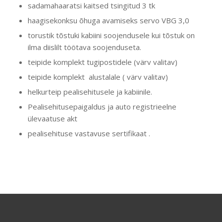
sadamahaaratsi kaitsed tsingitud 3 tk
haagisekonksu õhuga avamiseks servo VBG 3,0
torustik tõstuki kabiini soojendusele kui tõstuk on
ilma diislilt töötava soojenduseta.
teipide komplekt tugipostidele (värv valitav)
teipide komplekt alustalale ( värv valitav)
helkurteip pealisehitusele ja kabiinile.
Pealisehitusepaigaldus ja auto registrieelne
ülevaatuse akt
pealisehituse vastavuse sertifikaat .