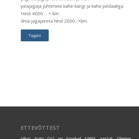
peajagaja juhtimine kahe kangi ja kahe pedaaliga
Hind 4000 .- + km
Ilma jagajateta hind 2000.-+km.
Tagasi
ETTEVÕTTEST
Vilvo Auto OÜ on loodud 1993. aastal. Oleme