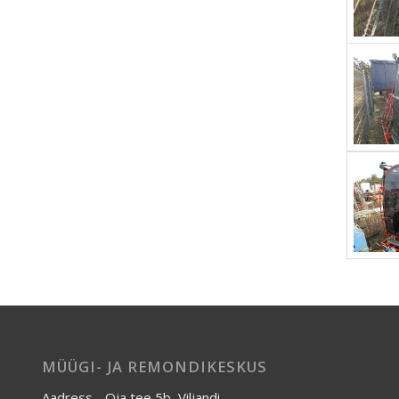
MÜÜGI- JA REMONDIKESKUS
Aadress - Oja tee 5b, Viljandi