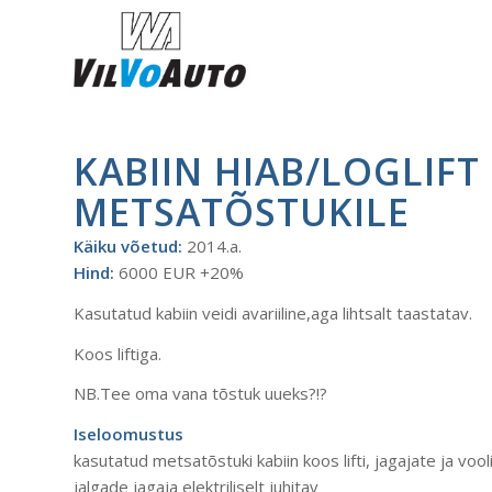
KABIIN HIAB/LOGLIFT 
METSATÕSTUKILE
Käiku võetud:
2014.a.
Hind:
6000 EUR +20%
Kasutatud kabiin veidi avariiline,aga lihtsalt taastatav.
Koos liftiga.
NB.Tee oma vana tõstuk uueks?!?
Iseloomustus
kasutatud metsatõstuki kabiin koos lifti, jagajate ja vool
jalgade jagaja elektriliselt juhitav