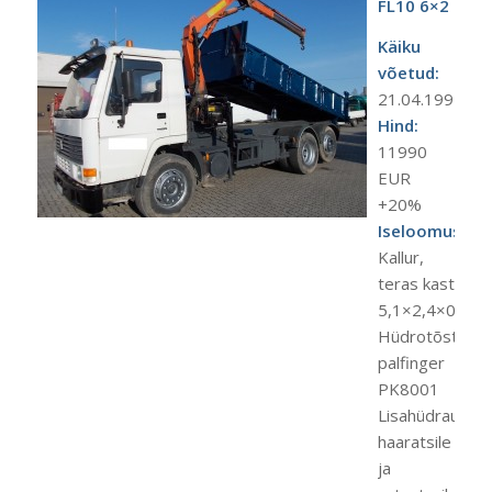
FL10 6×2
Käiku
võetud:
21.04.1995
Hind:
11990
EUR
+20%
Iseloomustus:
Kallur,
teras kast
5,1×2,4×0,6
Hüdrotõstuk
palfinger
PK8001
Lisahüdraulika
haaratsile
ja