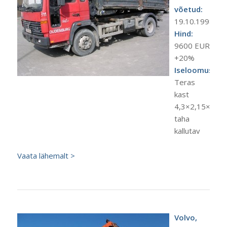
võetud:
19.10.1998.a.
Hind:
9600 EUR
+20%
Iseloomustus:
Teras
kast
4,3×2,15×0,45
taha
kallutav
Vaata lähemalt >
Volvo,