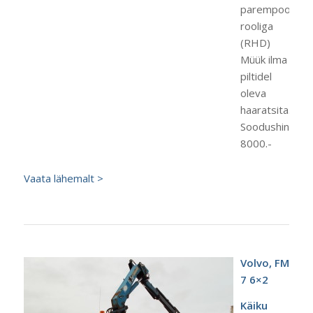
parempoolse
rooliga
(RHD)
Müük ilma
piltidel
oleva
haaratsita.
Soodushind
8000.-
Vaata lähemalt >
Volvo, FM
7 6×2
Käiku