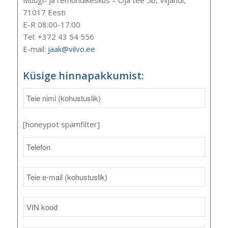
Müügi- ja remondikeskus – Oja tee 5b, Viljandi,
71017 Eesti
E-R 08:00-17:00
Tel: +372 43 54 556
E-mail:
jaak@vilvo.ee
Küsige hinnapakkumist:
[honeypot spamfilter]