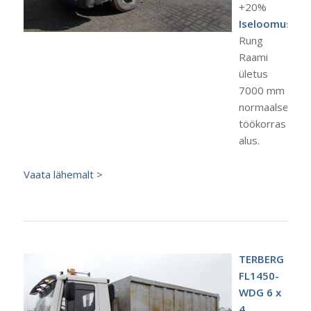
+20%
Iseloomustus:
Rung
Raami
ületus
7000 mm
normaalses
töökorras
alus.
Vaata lähemalt >
TERBERG
FL1450-
WDG 6 x
4