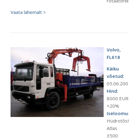
rotaatorile
Vaata lähemalt >
Volvo,
FL618
Käiku
võetud:
05.06.2001.a.
Hind:
8000 EUR
+20%
Iseloomustus:
Hüdrotõstuk
Atlas
3500