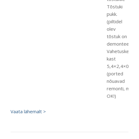
Tõstuki
pukk.
(piltidel
olev
tõstuk on
demonteeritud
Vahetuskere
kast
5,4×2,4×0,6
(ported
nõuavad
remonti, muidu
OK!)
Vaata lähemalt >