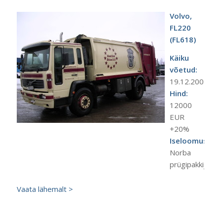
Volvo,
FL220
(FL618)
Käiku
võetud:
19.12.2001.a.
Hind:
12000
EUR
+20%
Iseloomustus:
Norba
prügipakkija
Vaata lähemalt >