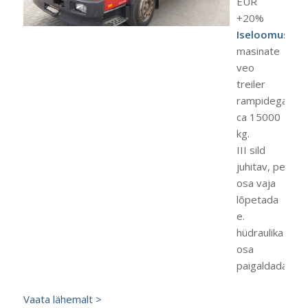
EUR
+20%
Iseloomustus:
masinate
veo
treiler
rampidega, ka
ca 15000
kg.
III sild
juhitav, pealis
osa vaja
lõpetada
e.
hüdraulika
osa
paigaldada.
Vaata lähemalt >