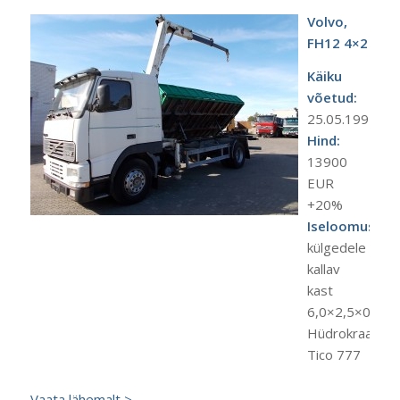
Volvo,
FH12 4×2
Käiku
võetud:
25.05.1995.a.
Hind:
13900
EUR
+20%
Iseloomustus:
külgedele
kallav
kast
6,0×2,5×0,6
Hüdrokraana
Tico 777
Vaata lähemalt >