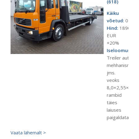
(618)
Käiku
võetud:
07.09.
Hind:
18900
EUR
+20%
Iseloomustus:
Treiler autode,
mehhanismide
jms.
veoks
8,0×2,55×0,08
rambid
täies
laiuses
paigaldatavad
Vaata lähemalt >