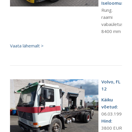
Iseloomustus:
Rung.
raami
vabaületus
8400 mm
Vaata lähemalt >
Volvo, FL
12
Käiku
võetud:
06.03.1996.a.
Hind:
3800 EUR