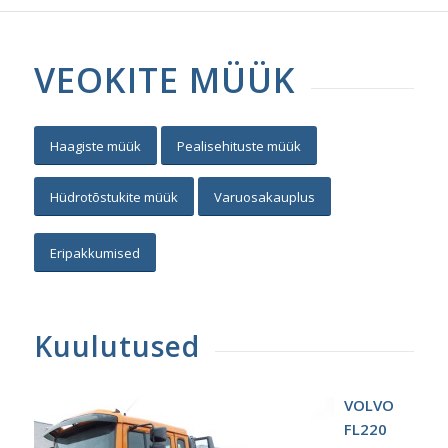
VEOKITE MÜÜK
Haagiste müük
Pealisehituste müük
Hüdrotõstukite müük
Varuosakauplus
Eripakkumised
Kuulutused
VOLVO
FL220