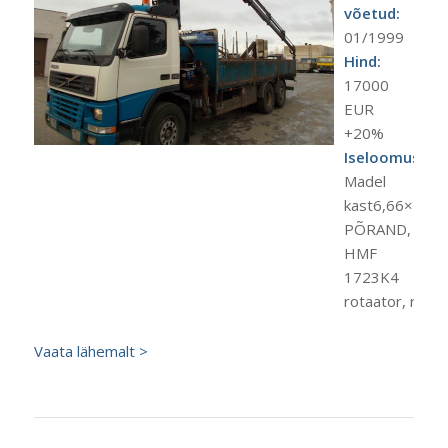
võetud:
01/1999
Hind:
17000
EUR
+20%
Iseloomustus:
Madel
kast6,66×2,55
PÕRAND, HÜ
HMF
1723K4
rotaator, raadi
Vaata lähemalt >