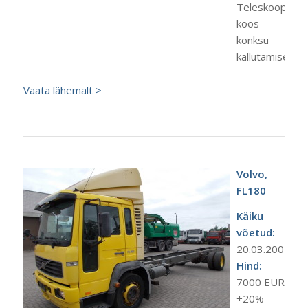
Teleskoop
koos
konksu
kallutamisega
Vaata lähemalt >
Volvo,
FL180
Käiku
võetud:
20.03.2002
Hind:
7000 EUR
+20%