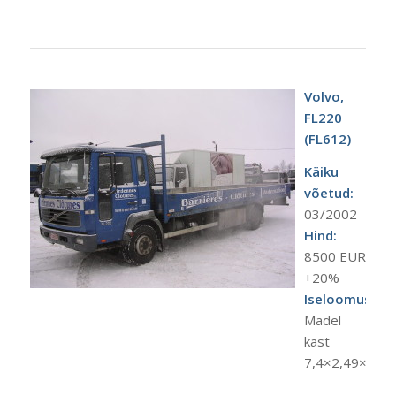
Volvo,
FL220
(FL612)
Käiku
võetud:
03/2002
Hind:
8500 EUR
+20%
Iseloomustus:
Madel
kast
7,4×2,49×0,50