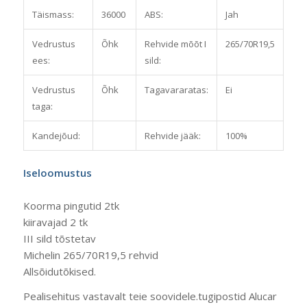
Täismass:
36000
ABS:
Jah
Vedrustus
Õhk
Rehvide mõõt I
265/70R19,5
ees:
sild:
Vedrustus
Õhk
Tagavararatas:
Ei
taga:
Kandejõud:
Rehvide jääk:
100%
Iseloomustus
Koorma pingutid 2tk
kiiravajad 2 tk
III sild tõstetav
Michelin 265/70R19,5 rehvid
Allsõidutõkised.
Pealisehitus vastavalt teie soovidele.tugipostid Alucar