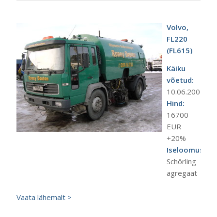
Volvo,
FL220
(FL615)
Käiku
võetud:
10.06.2001.a.
Hind:
16700
EUR
+20%
Iseloomustus:
Schörling
agregaat
Vaata lähemalt >