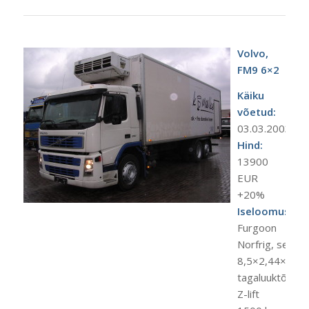
Volvo,
FM9 6×2
Käiku
võetud:
03.03.2003.a.
Hind:
13900
EUR
+20%
Iseloomustus:
Furgoon
Norfrig, seest
8,5×2,44×2,35
tagaluuktõstuk
Z-lift