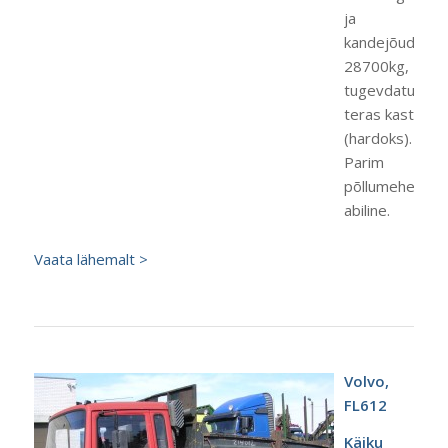
ja
kandejõud
28700kg,
tugevdatud
teras kast
(hardoks).
Parim
põllumehe
abiline.
Vaata lähemalt >
Volvo,
FL612
Käiku