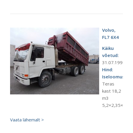
Volvo,
FL7 6X4
Käiku
võetud:
31.07.1995.a.
Hind:
Iseloomustus:
Teras
kast 18,2
m3
5,2×2,35×1,5
Vaata lähemalt >