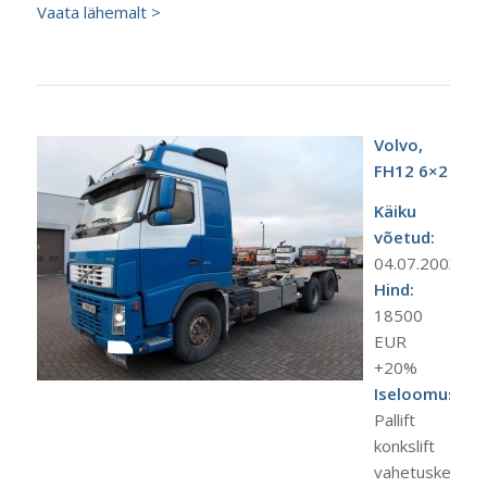
Vaata lähemalt >
Volvo,
FH12 6×2
Käiku
võetud:
04.07.2003
Hind:
18500
EUR
+20%
Iseloomustus:
Pallift
konkslift
vahetuskere.