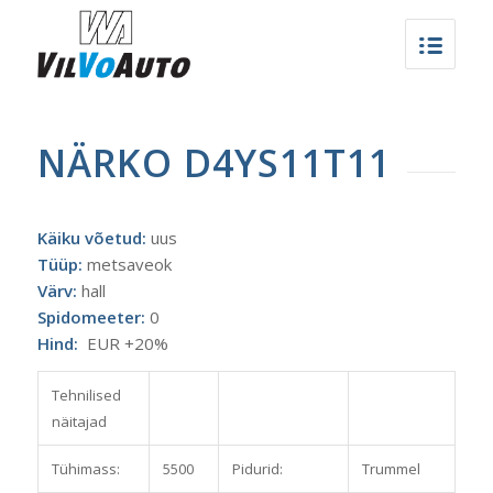
NÄRKO D4YS11T11
Käiku võetud:
uus
Tüüp:
metsaveok
Värv:
hall
Spidomeeter:
0
Hind:
EUR +20%
Tehnilised
näitajad
Tühimass:
5500
Pidurid:
Trummel