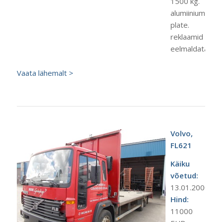
1500 kg.
alumiinium
plate.
reklaamid
eelmaldatavad.
Vaata lähemalt >
Volvo,
FL621
Käiku
võetud:
13.01.2000
Hind:
11000