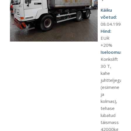
Käiku
võetud:
08.04.1997
Hind:
EUR
+20%
Iseloomustus:
Konkslift
30 T,
kahe
juhtteljega
(esimene
ja
kolmas),
tehase
lubatud
täismass
42000kg