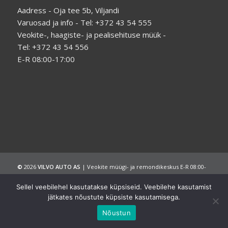
Aadress - Oja tee 5b, Viljandi
Varuosad ja info - Tel: +372 43 54 555
Veokite-, haagiste- ja pealisehituse müük -
Tel: +372 43 54 556
E-R 08:00-17:00
©
2026
VILVO AUTO AS
| Veokite müügi- ja remondikeskus E-R 08:00-
17:00
Sellel veebilehel kasutatakse küpsiseid. Veebilehe kasutamist
Avaleht
Ettevõttest
Müük
Teenused
Galerii
Kontakt
Tel: +372 43 54 555
jätkates nõustute küpsiste kasutamisega.
Nõustun
Kodulehe tegemine ja hooldus – Wisedigital