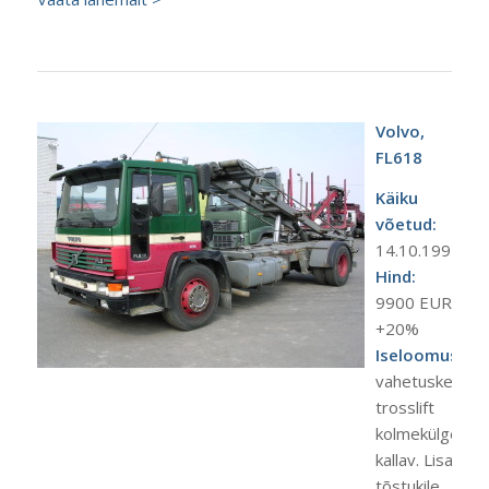
Volvo,
FL618
Käiku
võetud:
14.10.1994.a.
Hind:
9900 EUR
+20%
Iseloomustus:
vahetuskere
trosslift
kolmekülge
kallav. Lisahüdr
tõstukile