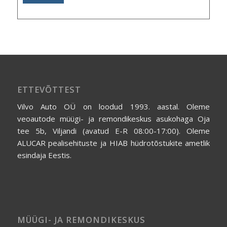
ETTEVÕTTEST
Vilvo Auto OÜ on loodud 1993. aastal. Oleme
veoautode müügi- ja remondikeskus asukohaga Oja
tee 5b, Viljandi (avatud E-R 08:00-17:00). Oleme
ALUCAR pealisehituste ja HIAB hüdrotõstukite ametlik
esindaja Eestis.
MÜÜGI- JA REMONDIKESKUS