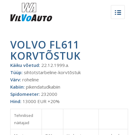
VOLVO FL611
KORVTÕSTUK
Käiku võetud:
22.12.1999.a.
Tüüp:
sihtotstarbeline-korvtõstuk
Värv:
roheline
Kabiin:
pikendatudkabiin
Spidomeeter:
232000
Hind:
13000 EUR +20%
Tehnilised
näitajad