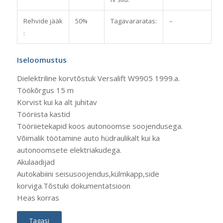
Rehvide jääk
50%
Tagavararatas:
–
:
Iseloomustus
Dielektriline korvtõstuk Versalift W9905 1999.a.
Töökõrgus 15 m
Korvist kui ka alt juhitav
Tööriista kastid
Tööriietekapid koos autonoomse soojendusega.
Võimalik töötamine auto hüdraulikalt kui ka
autonoomsete elektriakudega.
Akulaadijad
Autokabiini seisusoojendus,külmkapp,side
korviga.Tõstuki dokumentatsioon
Heas korras
Tagasi