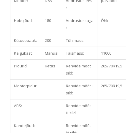
Mootor:
D6A
Vedrustus ees
parabool
:
Hobujõud:
180
Vedrustus taga
Õhk
:
Kütusepaak:
200
Tühimass:
Käigukast:
Manual
Täismass:
11000
Pidurid:
Ketas
Rehvide mõõt I
265/70R19,5
sild:
Mootorpidur:
Rehvide mõõt II
265/70R19,5
sild:
ABS:
Rehvide mõõt
–
III sild:
Kandejõud:
Rehvide mõõt
–
IV sild: